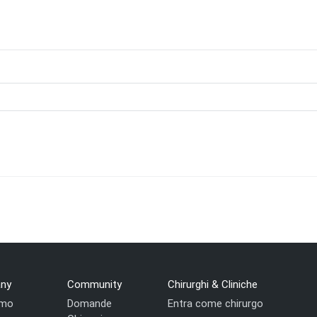
ny
Community
Chirurghi & Cliniche
amo
Domande
Entra come chirurgo