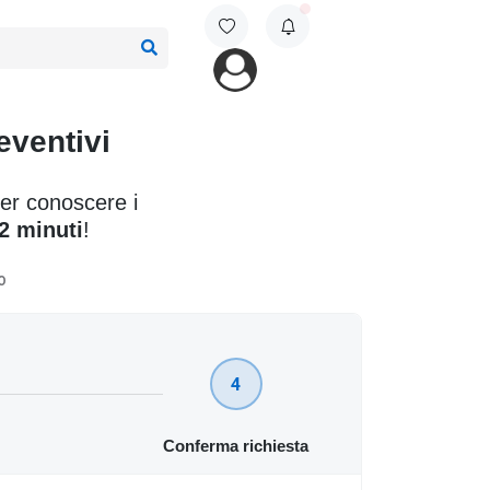
eventivi
per conoscere i
2 minuti
!
O
4
Conferma richiesta