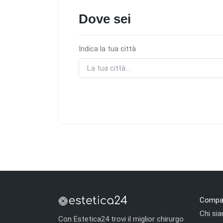
Dove sei
Indica la tua città
Compa
Chi si
Con Estetica24 trovi il miglior chirurgo