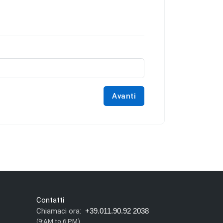
Avanti
Contatti
Chiamaci ora:
+39.011.90.92 2038
(9:AM to 6:PM)