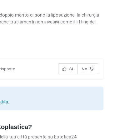
l doppio mento ci sono la liposuzione, la chirurgia
nche trattamenti non invasivi come il lifting del
1 risposte
Si
No
dita.
toplastica?
ella tua città presente su Estetica24!