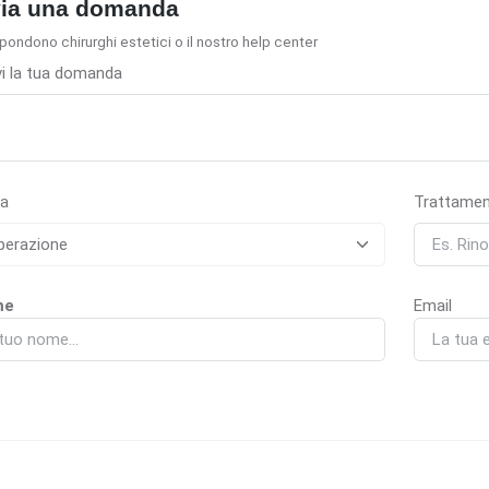
via una domanda
spondono chirurghi estetici o il nostro help center
vi la tua domanda
a
Trattame
me
Email