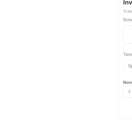
In
Ti ri
Scri
Tem
No