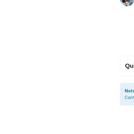
Que
Not
Cont