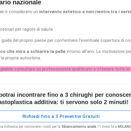
ario nazionale
ale è considerato un
intervento estetico e non rientra tra i servi
essari per ragioni di salute.
ee guida del proprio paese per confermare l'eventuale copertura di co
o che mira a schiarire la pelle
intorno all'ano. Le motivazioni 
e la propria autostima.
igliabile consultare un professionista qualificato e ottenere tutte l
rai incontrare fino a 3 chirughi per conoscere 
stoplastica additiva: ti servono solo 2 minuti!
Richiedi fino a 3 Preventivi Gratuiti
a richiesta per conoscere i costi per la
Sbiancamento anale
11 mesi fa a
MILAN