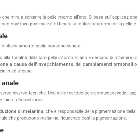
he mira a schiarire la pelle intorno all'ano. Si basa sull'applicazion
l suo obiettivo principale è ottenere un colore uniforme della pelle e
ale
e lo sbiancamento anale possono variare.
 alla tonalità della loro pelle intorno all'ano e cercano di ottenere un
one a causa dell'invecchiamento
, dei
cambiamenti ormonali
o
ucia in sé stesse.
 anale
erso diverse tecniche. Una delle metodologie comuni prevede l'app
zelaico o l'idrochinone.
duzione di melanina
, che è responsabile della pigmentazione della pe
cellule che producono melanina, riducendo così la pigmentazione.
le