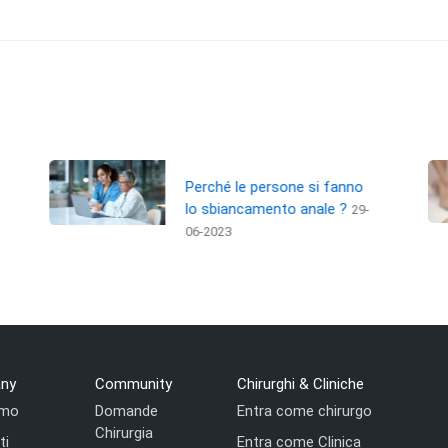
Perché le persone si fanno
lo sbiancamento anale ?
29-
06-2023
ny
Community
Chirurghi & Cliniche
amo
Domande
Entra come chirurgo
Chirurgia
ti
Entra come Clinica