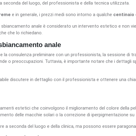
 seconda del luogo, del professionista e della tecnica utilizzata.
reme
e in generale, i prezzi medi sono intorno a qualche
centinaio 
 sbiancamento anale è considerato un intervento estetico e non viene
che che lo richiedano.
 sbiancamento anale
ude la consulenza preliminare con un professionista, la sessione di t
mande o preoccupazioni. Tuttavia, è importante notare che i dettagli 
abile discutere in dettaglio con il professionista e ottenere una chi
amenti estetici che coinvolgono il miglioramento del colore della pell
amento delle macchie solari o la correzione di iperpigmentazione su a
re a seconda del luogo e della clinica, ma possono essere paragonab