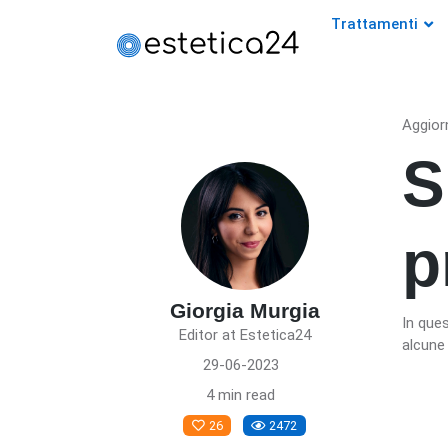
Trattamenti
Aggior
S
p
Giorgia Murgia
In ques
Editor at Estetica24
alcune 
29-06-2023
4 min read
26
2472