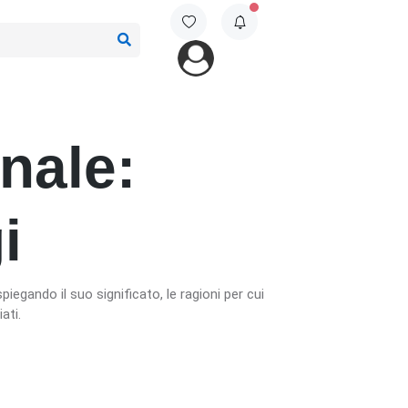
nale:
i
egando il suo significato, le ragioni per cui
ati.