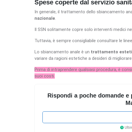
Spese coperte dal servizio sanit
In generale, il trattamento dello sbiancamento an
nazionale
.
Il SSN solitamente copre solo interventi medici nec
Tuttavia, è sempre consigliabile consultare le lin
Lo sbiancamento anale è un
trattamento estetic
variare da ragioni estetiche a desideri di migliorar
Prima di intraprendere qualsiasi procedura, è cons
suoi costi.
Rispondi a poche domande e pot
Ma
Ultim