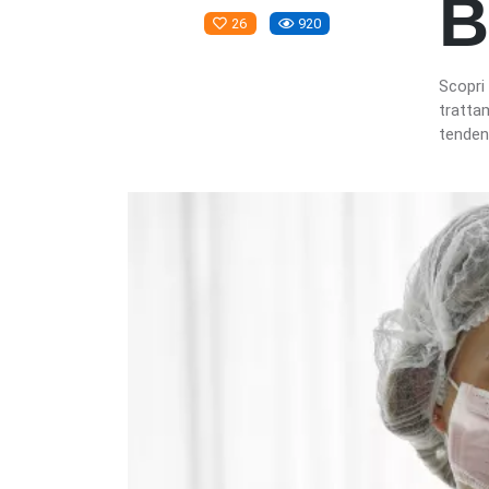
B
26
920
Scopri 
trattam
tenden