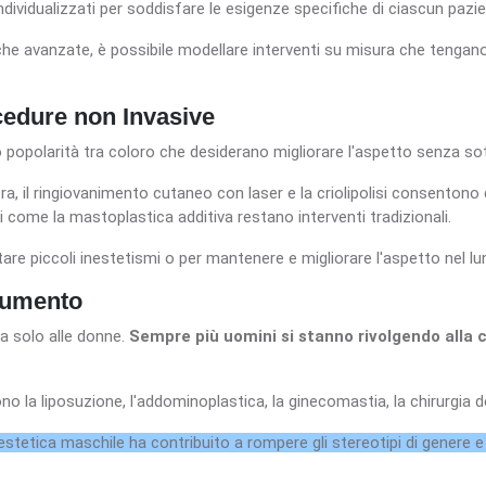
ividualizzati per soddisfare le esigenze specifiche di ciascun pazi
iche avanzate, è possibile modellare interventi su misura che tengano
edure non Invasive
polarità tra coloro che desiderano migliorare l'aspetto senza sotto
ra, il ringiovanimento cutaneo con laser e la criolipolisi consentono di
i come la mastoplastica additiva restano interventi tradizionali.
re piccoli inestetismi o per mantenere e migliorare l'aspetto nel lu
 Aumento
ta solo alle donne.
Sempre più uomini si stanno rivolgendo alla c
no la liposuzione, l'addominoplastica, la ginecomastia, la chirurgia de
 estetica maschile ha contribuito a rompere gli stereotipi di genere