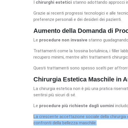
I
chirurghi estetici
stanno adottando approcci ind
Grazie ai recenti progressi tecnologici e alle tecn
preferenze personali e dei desideri dei pazienti.
Aumento della Domanda di Proc
Le
procedure non invasive
stanno guadagnando po
Trattamenti come la tossina botulinica, i filler labb
recupero minimi, mentre altri trattamenti chirurgic
Questi trattamenti sono spesso scelti per affronta
Chirurgia Estetica Maschile in
La chirurgia estetica non è più una pratica riserva
sentirsi più sicuri di sé.
Le
procedure più richieste dagli uomini
includo
La crescente accettazione sociale della chirurgia
confronti della bellezza maschile.