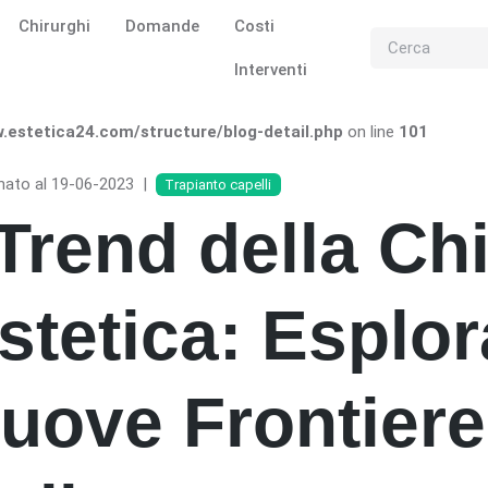
Chirurghi
Domande
Costi
Interventi
estetica24.com/structure/blog-detail.php
on line
101
nato al 19-06-2023
|
Trapianto capelli
 Trend della Ch
stetica: Esplo
uove Frontiere