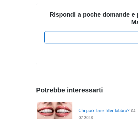
Rispondi a poche domande e pot
Ma
Potrebbe interessarti
tto del
Chi può fare filler labbra?
04-
ste alla
07-2023
7-2023