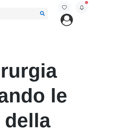
irurgia
rando le
 della