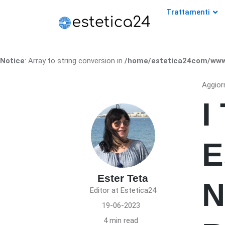
Trattamenti
Notice
: Array to string conversion in
/home/estetica24com/www.
Aggior
I
E
Ester Teta
N
Editor at Estetica24
19-06-2023
4 min read