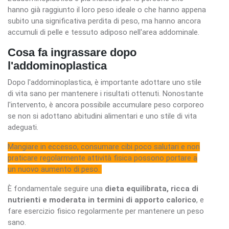
hanno già raggiunto il loro peso ideale o che hanno appena
subito una significativa perdita di peso, ma hanno ancora
accumuli di pelle e tessuto adiposo nell'area addominale.
Cosa fa ingrassare dopo
l'addominoplastica
Dopo l'addominoplastica, è importante adottare uno stile
di vita sano per mantenere i risultati ottenuti. Nonostante
l'intervento, è ancora possibile accumulare peso corporeo
se non si adottano abitudini alimentari e uno stile di vita
adeguati.
Mangiare in eccesso, consumare cibi poco salutari e non
praticare regolarmente attività fisica possono portare a
un nuovo aumento di peso.
È fondamentale seguire una
dieta equilibrata, ricca di
nutrienti e moderata in termini di apporto calorico
, e
fare esercizio fisico regolarmente per mantenere un peso
sano.