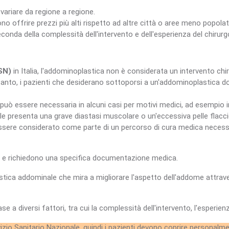
ariare da regione a regione.
o offrire prezzi più alti rispetto ad altre città o aree meno popol
conda della complessità dell'intervento e dell'esperienza del chirurg
SN)
in Italia, l'addominoplastica non è considerata un intervento chir
rtanto, i pazienti che desiderano sottoporsi a un'addominoplastica 
uò essere necessaria in alcuni casi per motivi medici, ad esempio in
e presenta una grave diastasi muscolare o un'eccessiva pelle flaccid
sere considerato come parte di un percorso di cura medica necessari
te e richiedono una specifica documentazione medica.
astica addominale che mira a migliorare l'aspetto dell'addome attrave
e a diversi fattori, tra cui la complessità dell'intervento, l'esperie
vizio Sanitario Nazionale, quindi i pazienti devono coprire personalme