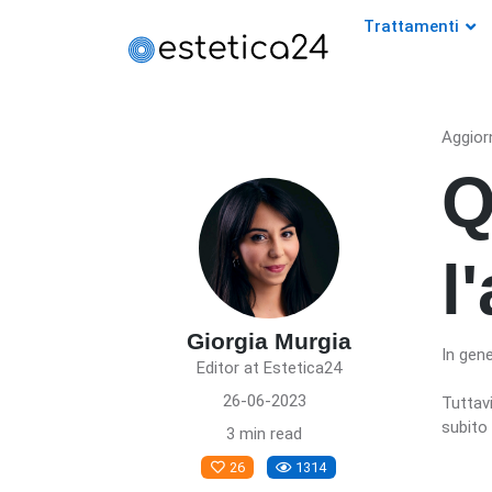
Trattamenti
Aggior
Q
l
Giorgia Murgia
In gene
Editor at Estetica24
26-06-2023
Tuttav
subito 
3 min read
26
1314