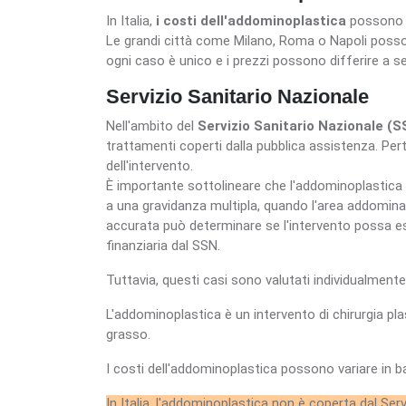
In Italia,
i costi dell'addominoplastica
possono v
Le grandi città come Milano, Roma o Napoli posson
ogni caso è unico e i prezzi possono differire a se
Servizio Sanitario Nazionale
Nell'ambito del
Servizio Sanitario Nazionale (S
trattamenti coperti dalla pubblica assistenza. Pe
dell'intervento.
È importante sottolineare che l'addominoplastica p
a una gravidanza multipla, quando l'area addominal
accurata può determinare se l'intervento possa es
finanziaria dal SSN.
Tuttavia, questi casi sono valutati individualmen
L'addominoplastica è un intervento di chirurgia pl
grasso.
I costi dell'addominoplastica possono variare in bas
In Italia, l'addominoplastica non è coperta dal Ser