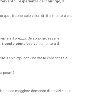
ntervento,
l'
esperienza del chirurgo
, la
che questi sono solo valori di riferimento e che
umentare il prezzo. Se sono necessarie
e
, il
costo complessivo
aumenterà di
ento. I chirurghi con una vasta esperienza e
 priorità.
buito a una maggiore domanda di servizi e a un