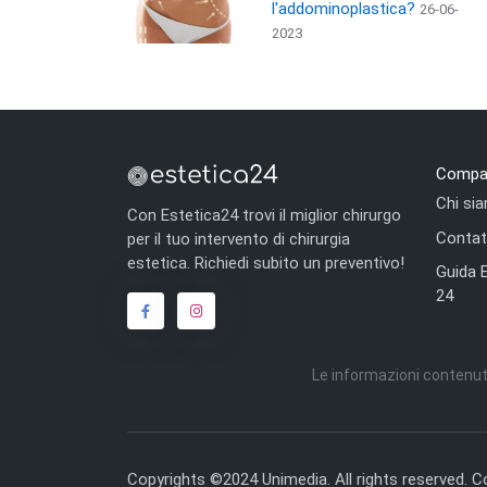
l'addominoplastica?
26-06-
2023
Compa
Chi si
Con Estetica24 trovi il miglior chirurgo
Contat
per il tuo intervento di chirurgia
estetica. Richiedi subito un preventivo!
Guida 
24
Le informazioni contenut
Copyrights ©2024 Unimedia. All rights reserved. C