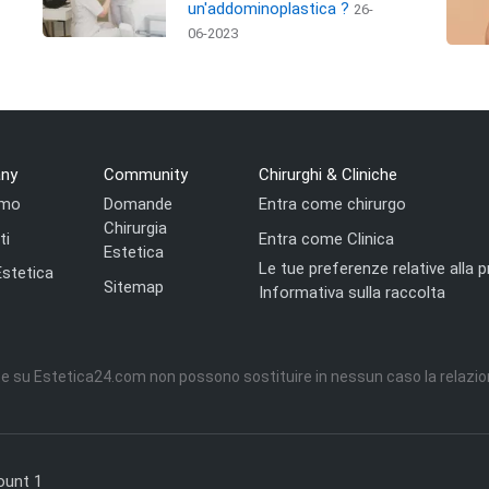
un'addominoplastica ?
26-
06-2023
ny
Community
Chirurghi & Cliniche
amo
Domande
Entra come chirurgo
Chirurgia
ti
Entra come Clinica
Estetica
Le tue preferenze relative alla p
Estetica
Sitemap
Informativa sulla raccolta
e su Estetica24.com non possono sostituire in nessun caso la relazio
ount 1