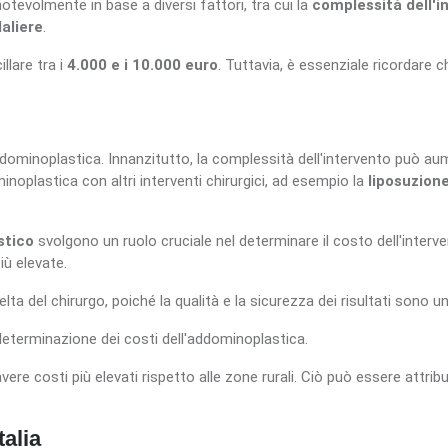
tevolmente in base a diversi fattori, tra cui la
complessità dell'i
aliere
.
llare tra i
4.000 e i 10.000 euro
. Tuttavia, è essenziale ricordare 
addominoplastica. Innanzitutto, la complessità dell'intervento può a
noplastica con altri interventi chirurgici, ad esempio la
liposuzion
astico
svolgono un ruolo cruciale nel determinare il costo dell'interv
iù elevate.
a del chirurgo, poiché la qualità e la sicurezza dei risultati sono una
 determinazione dei costi dell'addominoplastica.
vere costi più elevati rispetto alle zone rurali. Ciò può essere attri
talia