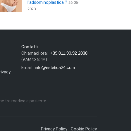
l'addominoplastica ?
26-06-
2023
Contatti
Chiamaci ora:
+39.011.90.92 2038
(9:AM to 6:PM)
Email:
info@estetica24.com
rivacy
ne tra medico e paziente.
Privacy Policy
Cookie Policy